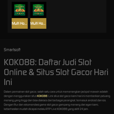
Multi Hot 5 Wild
Multi Hot Wild Ways
Smartsoft
KOKO88: Daftar Judi Slot
Online & Situs Slot Gacor Hari
Ini
Dalam permainan slot gacor, salah satu cara untuk memenangkan jackpot maxwin adalah
dengan menggunakan situs
KOKO88
. Link situs slot gacor kami hari ini memberikan peluang
menang yang tinggi dan bisa diakses dari berbagai perangkat, termasuk android dan ios.
Dengan fitur dan rekomendasi game slot gacor gampang menang dari agen kami,
keberhasilan mudah dicapai melalui RTP Live KOKO88 yang aktif 24 jam.