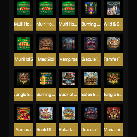
Multi Hot 10
Multi Hot 20
Multi Hot 40
Burning Ice 40
Wild & Gods
MultiHot5
Mad Slot
Vampires
Dracula's Fortune
Farm's Fortune
Jungle Sisters Deluxe
Burning Ice
Book of Futuria
Safari Simba
Jungle Sisters
Samurai
Book Of Bonanza
Boka Jamba 10
Dracula's Fortune Halloween Edition
Mariachi Coins