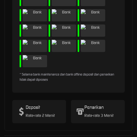
* Selama bank maintenance dan bank offline deposit dan penarikan
tidak dapat diproses
Deposit
Penarikan
Rata-rata 2 Menit
Rata-rata 3 Menit