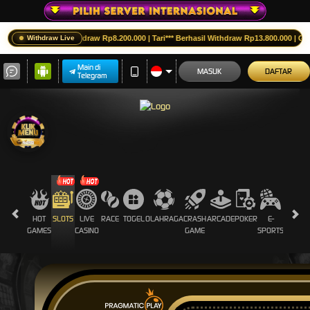
sil Withdraw Rp8.200.000 | Tari*** Berhasil Withdraw Rp13.800.000 | Gita*** Berhasil 
Withdraw Live
Main di
MASUK
DAFTAR
Telegram
HOT
SLOTS
LIVE
RACE
TOGEL
OLAHRAGA
CRASH
ARCADE
POKER
E-
SABUN
GAMES
CASINO
GAME
SPORTS
AYAM