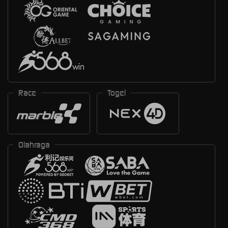
Race
Togel
Olahraga