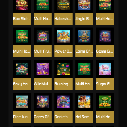
Bao Slot 5X
Multi Hot 100
Habesha Fortune 5
Jingle Bell Bonanza
Multi Hot 5 Deluxe
Multi Hot 5 Super Wilds
Multi Fruits Charging Wilds
Power Of Tiger
Coins Of Atlantis
Gems Crown Charging Wilds
Foxy Hot 20
WildMultiStar
Burning Ice 10
Multi Hot 5 Burn Wilds
Sugar Fiesta
Dice Jungle
Gates Of Merlyn
Genie's Bonanza
HotSamba
Multi Hot Ways