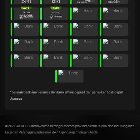
* Selama bank maintenance dan bank offline deposit dan penarikan tidak dapat
diproses
©2026 KOKO88 menawarkan berbagai macam provider pilihan terbaik dan didukung oleh
Layanan Pelanggan profesional 24/7 yang siap melayani Anda.