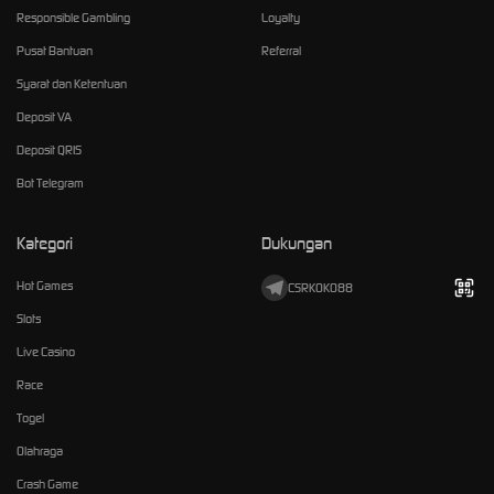
Responsible Gambling
Loyalty
Pusat Bantuan
Referral
Syarat dan Ketentuan
Deposit VA
Deposit QRIS
Bot Telegram
Kategori
Dukungan
Hot Games
CSRKOKO88
Slots
Live Casino
Race
Togel
Olahraga
Crash Game