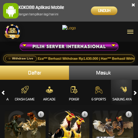
×
KOKO88 Aplikasi Mobile
UNDUH
Jangan tampilkan lagi hari ini
draw Rp10.200.000 | Eza*** Berhasil Withdraw Rp1.630.000 | Han*** Berhasil Withdraw R
Withdraw Live
Daftar
Masuk
RAGA
CRASH GAME
ARCADE
POKER
E-SPORTS
SABUNG AYAM
i
i
i