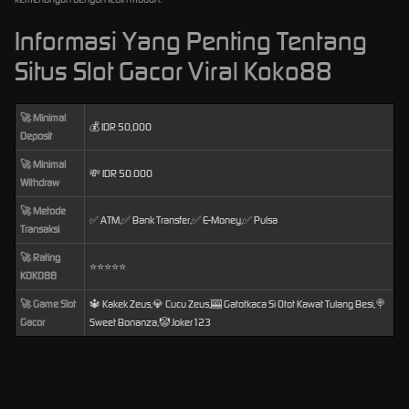
Informasi Yang Penting Tentang
Situs Slot Gacor Viral Koko88
🚀 Minimal
💰 IDR 50,000
Deposit
🚀 Minimal
💸 IDR 50.000
Withdraw
🚀 Metode
✅ ATM,✅ Bank Transfer,✅ E-Money,✅ Pulsa
Transaksi
🚀 Rating
⭐⭐⭐⭐⭐
KOKO88
🚀 Game Slot
🔱 Kakek Zeus,💎 Cucu Zeus,🎰 Gatotkaca Si Otot Kawat Tulang Besi,🍭
Gacor
Sweet Bonanza,🤡 Joker123