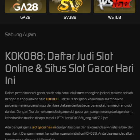
GA28
SV388
WS168
Sabung Ayam
KOKO88: Daftar Judi Slot
Online & Situs Slot Gacor Hari
Ini
Dalam permainan slot gacor, salah satu cara untuk memenangkan jackpot maxwin adalah
dengan menggunakan situs
KOKO88
. Link situs slot gacor kami hari ini memberikan
peluang menang yang tinggi dan bisa diakses dari berbagai perangkat, termasuk android
dan ios. Dengan fitur dan rekomendasi game slot gacor gampang menang dari agen kami,
keberhasilan mudah dicapai melalui RTP Live KOKO88 yang aktif 24 jam.
Ada banyak game
slot gacor hari ini
dengan bocoran dan rekomendasi winrate terbaik dari
agen kami. Dengan memainkan pilihan game ini di situs KOKO88, Anda bisa mendapatkan
kemenangan dengan lebih mudah.