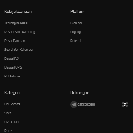
Kebijaksanaan
Platform
Tentang KOKO88
Promosi
Responsible Gambling
Loyalty
Pusat Bantuan
Referral
Syarat dan Ketentuan
Deposit VA
Deposit QRIS
Bot Telegram
Kategori
Dukungan
Hot Games
CSRKOKO88
Slots
Live Casino
Race