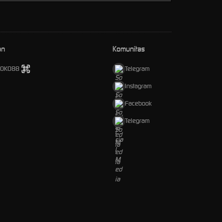
an
Komunitas
KOKO88
Telegram
Instagram
Facebook
Telegram