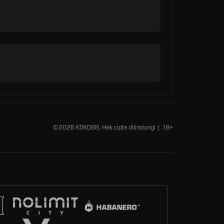
©2026 KOKO88. Hak cipta dilindungi | 18+