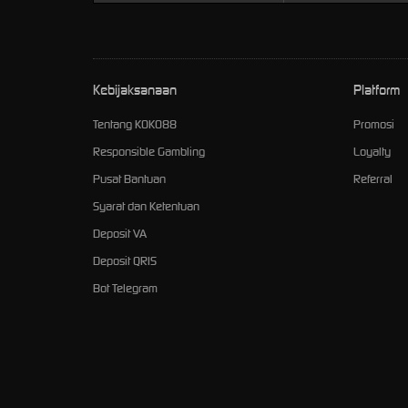
Kebijaksanaan
Platform
Tentang KOKO88
Promosi
Responsible Gambling
Loyalty
Pusat Bantuan
Referral
Syarat dan Ketentuan
Deposit VA
Deposit QRIS
Bot Telegram