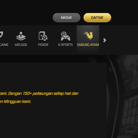
MASUK
DAFTAR
 GAME
ARCADE
POKER
E-SPORTS
SABUNG AYAM
PROMOSI
mi. Dengan 150+ pertarungan setiap hari dan
en Mingguan kami.