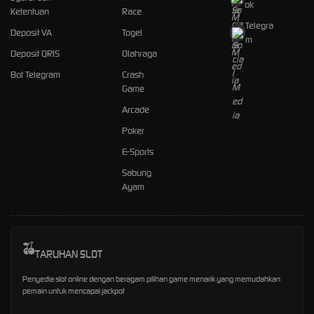
ok
Ketentuan
Race
Telegra
Deposit VA
Togel
m
Deposit QRIS
Olahraga
Bot Telegram
Crash
Game
Arcade
Poker
E-Sports
Sabung
Ayam
TARUHAN SLOT
Penyedia slot online dengan beragam pilihan game menarik yang memudahkan
pemain untuk mencapai jackpot