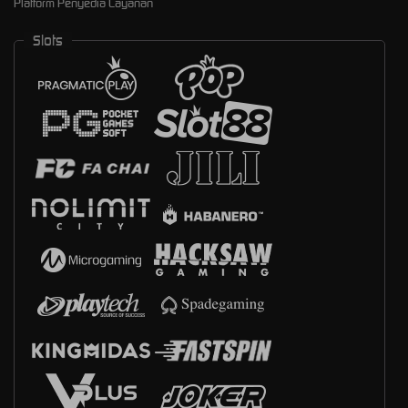
Platform Penyedia Layanan
Slots