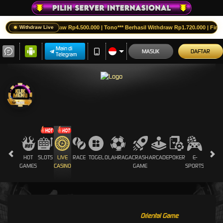
Berhasil Withdraw Rp4.500.000 | Tono*** Berhasil Withdraw Rp1.720.000 | Fira*** Berha
Withdraw Live
Main di
MASUK
DAFTAR
Telegram
HOT
SLOTS
LIVE
RACE
TOGEL
OLAHRAGA
CRASH
ARCADE
POKER
E-
SABUN
GAMES
CASINO
GAME
SPORTS
AYAM
Oriental Game