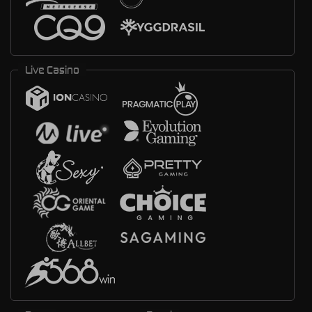
Live Casino