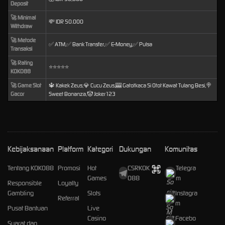
Deposit
🚀 Minimal
💸 IDR 50.000
Withdraw
🚀 Metode
✅ ATM,✅ Bank Transfer,✅ E-Money,✅ Pulsa
Transaksi
🚀 Rating
⭐⭐⭐⭐⭐
KOKO88
🚀 Game Slot
🔱 Kakek Zeus,💎 Cucu Zeus,🎰 Gatotkaca Si Otot Kawat Tulang Besi,🍭
Gacor
Sweet Bonanza,🤡 Joker123
Kebijaksanaan
Platform
Kategori
Dukungan
Komunitas
Tentang KOKO88
Promosi
Hot
CSRKOK
Telegra
Games
O88
m
Responsible
Loyalty
Gambling
Slots
Instagra
Referral
m
Pusat Bantuan
Live
Casino
Facebo
Syarat dan