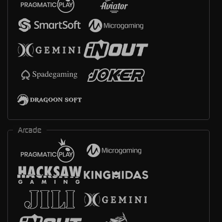
Arcade