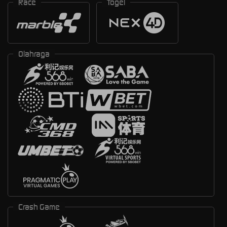
Race
Togel
Olahraga
Crash Game