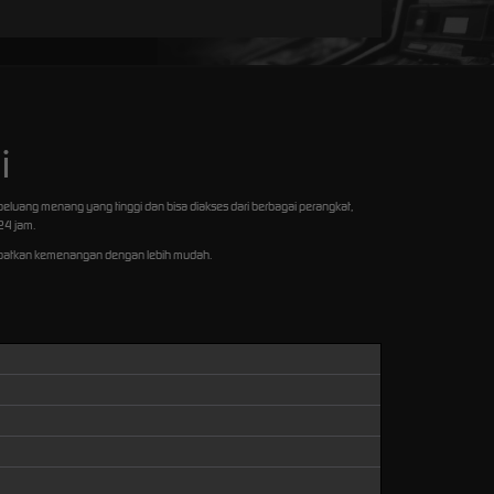
i
an peluang menang yang tinggi dan bisa diakses dari berbagai perangkat,
24 jam.
dapatkan kemenangan dengan lebih mudah.