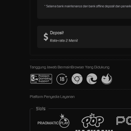
* Selama bank maintenance dan bank offline deposit dan penarik
Deposit
Rata-rata 2 Menit
Tanggung Jawab Bermain
Browser Yang Didukung
Platform Penyedia Layanan
Slots