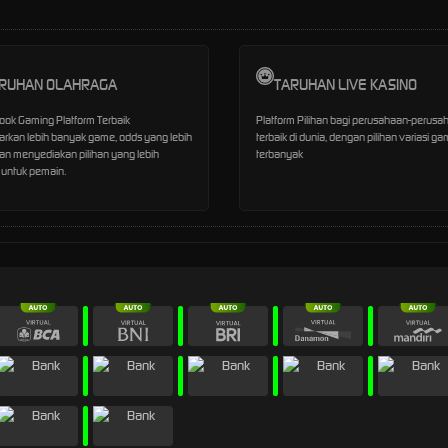
RUHAN OLAHRAGA
TARUHAN LIVE KASINO
ook Gaming Platform Terbaik
Platform Pilihan bagi perusahaan-perusa
kan lebih banyak game, odds yang lebih
terbaik di dunia, dengan pilihan variasi g
 dan menyediakan pilihan yang lebih
terbanyak
untuk pemain.