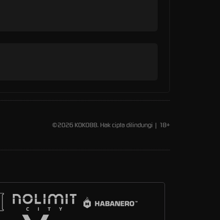
©2026 KOKO88. Hak cipta dilindungi | 18+