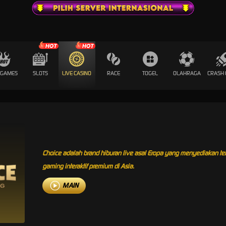
 GAMES
SLOTS
LIVE CASINO
RACE
TOGEL
OLAHRAGA
CRASH
Choice adalah brand hiburan live asal Eropa yang menyediakan te
gaming interaktif premium di Asia.
MAIN